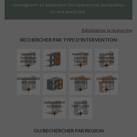
témoignent et analysent les opérations auxquelles
ils ont participé.
Réinitialiser la recherche
FAÇADE SUR
PAROI PLEINE
RECHERCHER PAR TYPE D'INTERVENTION
ISOLATION
FAÇADE SUR
ISOLATION
FERMETURE
THERMIQUE
SUPPORT
THERMIQUE
LOGGIAS
EXTÉRIEURE
LINÉAIRE
INTÉRIEURE
RÉAMÉNAGEMENT
RÉFECTION DES
SURÉLÉVATION
INTÉRIEUR
TOITURES
EXTENSION
AMÉNAGEMENT
PROCÉDÉ
EXTÉRIEUR
PARTICULIER
OU RECHERCHER PAR REGION