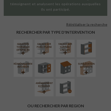
témoignent et analysent les opérations auxquelles
ils ont participé.
Réinitialiser la recherche
ISOLATION
THERMIQUE
RECHERCHER PAR TYPE D'INTERVENTION
INTÉRIEURE
ISOLATION
FAÇADE SUR
FAÇADE SUR
FERMETURE
RÉFECTION DES
THERMIQUE
PAROI PLEINE
SUPPORT
LOGGIAS
TOITURES
EXTÉRIEURE
LINÉAIRE
RÉAMÉNAGEMENT
SURÉLÉVATION
PROCÉDÉ
INTÉRIEUR
EXTENSION
PARTICULIER
AMÉNAGEMENT
EXTÉRIEUR
OU RECHERCHER PAR REGION