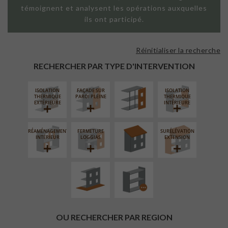
témoignent et analysent les opérations auxquelles
ils ont participé.
Réinitialiser la recherche
FAÇADE SUR
SUPPORT
RECHERCHER PAR TYPE D'INTERVENTION
LINÉAIRE
ISOLATION
FAÇADE SUR
ISOLATION
RÉFECTION DES
THERMIQUE
PAROI PLEINE
THERMIQUE
TOITURES
EXTÉRIEURE
INTÉRIEURE
RÉAMÉNAGEMENT
FERMETURE
SURÉLÉVATION
AMÉNAGEMENT
PROCÉDÉ
INTÉRIEUR
LOGGIAS
EXTENSION
EXTÉRIEUR
PARTICULIER
OU RECHERCHER PAR REGION