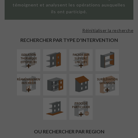
témoignent et analysent les opérations auxquelles
ils ont participé.
Réinitialiser la recherche
FAÇADE SUR
ISOLATION
PAROI PLEINE
THERMIQUE
RECHERCHER PAR TYPE D'INTERVENTION
INTÉRIEURE
ISOLATION
FAÇADE SUR
FERMETURE
RÉFECTION DES
THERMIQUE
SUPPORT
LOGGIAS
TOITURES
EXTÉRIEURE
LINÉAIRE
RÉAMÉNAGEMENT
SURÉLÉVATION
AMÉNAGEMENT
INTÉRIEUR
EXTENSION
EXTÉRIEUR
PROCÉDÉ
PARTICULIER
OU RECHERCHER PAR REGION