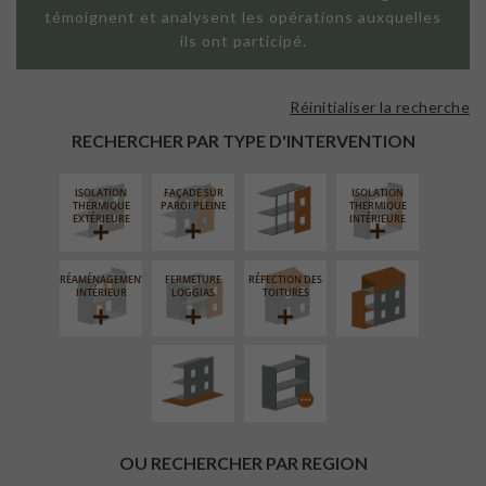
témoignent et analysent les opérations auxquelles
ils ont participé.
Réinitialiser la recherche
FAÇADE SUR
SUPPORT
RECHERCHER PAR TYPE D'INTERVENTION
LINÉAIRE
ISOLATION
FAÇADE SUR
ISOLATION
SURÉLÉVATION
THERMIQUE
PAROI PLEINE
THERMIQUE
EXTENSION
EXTÉRIEURE
INTÉRIEURE
RÉAMÉNAGEMENT
FERMETURE
RÉFECTION DES
AMÉNAGEMENT
PROCÉDÉ
INTÉRIEUR
LOGGIAS
TOITURES
EXTÉRIEUR
PARTICULIER
OU RECHERCHER PAR REGION