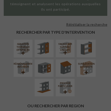
témoignent et analysent les opérations auxquelles
ils ont participé.
Réinitialiser la recherche
FAÇADE SUR
ISOLATION
PAROI PLEINE
THERMIQUE
RECHERCHER PAR TYPE D'INTERVENTION
INTÉRIEURE
ISOLATION
FAÇADE SUR
FERMETURE
RÉFECTION DES
THERMIQUE
SUPPORT
LOGGIAS
TOITURES
EXTÉRIEURE
LINÉAIRE
RÉAMÉNAGEMENT
SURÉLÉVATION
AMÉNAGEMENT
INTÉRIEUR
EXTENSION
EXTÉRIEUR
PROCÉDÉ
PARTICULIER
OU RECHERCHER PAR REGION