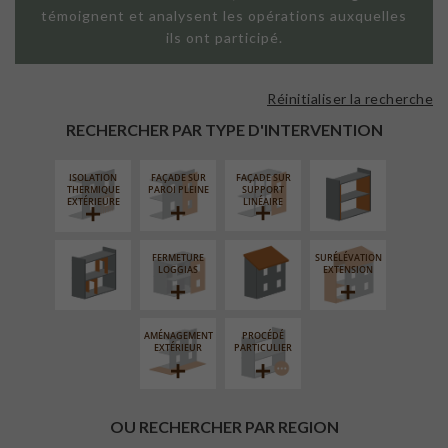
témoignent et analysent les opérations auxquelles
ils ont participé.
Réinitialiser la recherche
ISOLATION
THERMIQUE
RECHERCHER PAR TYPE D'INTERVENTION
INTÉRIEURE
ISOLATION
FAÇADE SUR
FAÇADE SUR
RÉAMÉNAGEMENT
RÉFECTION DES
THERMIQUE
PAROI PLEINE
SUPPORT
INTÉRIEUR
TOITURES
EXTÉRIEURE
LINÉAIRE
FERMETURE
SURÉLÉVATION
LOGGIAS
EXTENSION
AMÉNAGEMENT
PROCÉDÉ
EXTÉRIEUR
PARTICULIER
OU RECHERCHER PAR REGION