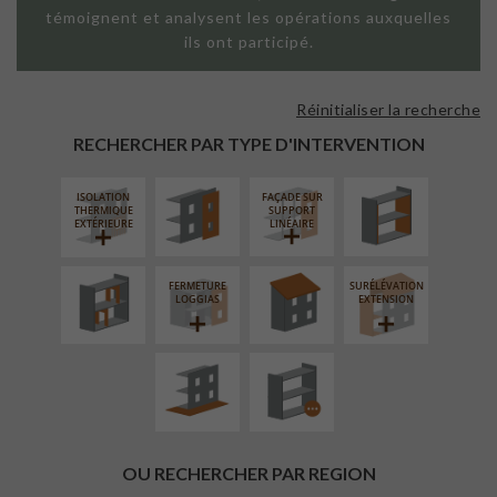
témoignent et analysent les opérations auxquelles
ils ont participé.
Réinitialiser la recherche
FAÇADE SUR
ISOLATION
PAROI PLEINE
THERMIQUE
RECHERCHER PAR TYPE D'INTERVENTION
INTÉRIEURE
ISOLATION
FAÇADE SUR
RÉAMÉNAGEMENT
RÉFECTION DES
THERMIQUE
SUPPORT
INTÉRIEUR
TOITURES
EXTÉRIEURE
LINÉAIRE
FERMETURE
SURÉLÉVATION
AMÉNAGEMENT
PROCÉDÉ
LOGGIAS
EXTENSION
EXTÉRIEUR
PARTICULIER
OU RECHERCHER PAR REGION