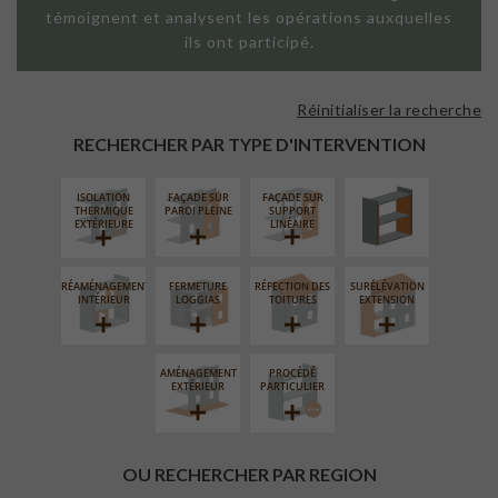
témoignent et analysent les opérations auxquelles
ils ont participé.
Réinitialiser la recherche
ISOLATION
THERMIQUE
RECHERCHER PAR TYPE D'INTERVENTION
INTÉRIEURE
ISOLATION
FAÇADE SUR
FAÇADE SUR
THERMIQUE
PAROI PLEINE
SUPPORT
EXTÉRIEURE
LINÉAIRE
RÉAMÉNAGEMENT
FERMETURE
RÉFECTION DES
SURÉLÉVATION
INTÉRIEUR
LOGGIAS
TOITURES
EXTENSION
AMÉNAGEMENT
PROCÉDÉ
EXTÉRIEUR
PARTICULIER
OU RECHERCHER PAR REGION