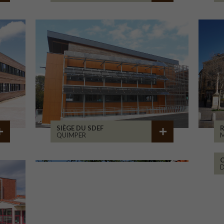
SIÈGE DU SDEF
QUIMPER
M
C
D