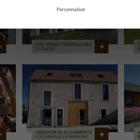
Personnaliser
LOG. JEUNES TRAVAILLEURS
LA BASSEE
B
CRÉATION DE 6 LOGEMENTS
H
FOLLAINVILLE-DENNEMONT