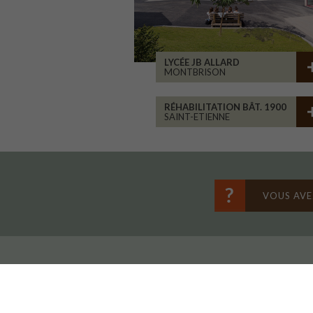
LYCÉE JB ALLARD
MONTBRISON
RÉHABILITATION BÂT. 1900
SAINT-ETIENNE