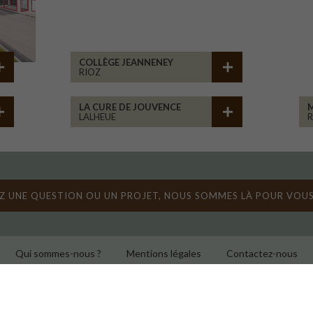
COLLÈGE JEANNENEY
RIOZ
LA CURE DE JOUVENCE
LALHEUE
M