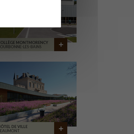
COLLÈGE MONTMORENCY
OURBONNE-LES-BAINS
ÔTEL DE VILLE
BEAUMONT