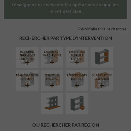
témoignent et analysent les opérations auxquelles
ils ont participé.
Réinitialiser la recherche
ISOLATION
THERMIQUE
RECHERCHER PAR TYPE D'INTERVENTION
INTÉRIEURE
ISOLATION
FAÇADE SUR
FAÇADE SUR
THERMIQUE
PAROI PLEINE
SUPPORT
EXTÉRIEURE
LINÉAIRE
RÉAMÉNAGEMENT
FERMETURE
RÉFECTION DES
SURÉLÉVATION
AMÉNAGEMENT
PROCÉDÉ
INTÉRIEUR
LOGGIAS
TOITURES
EXTENSION
EXTÉRIEUR
PARTICULIER
OU RECHERCHER PAR REGION