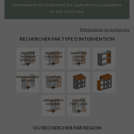
témoignent et analysent les opérations auxquelles
ils ont participé.
Réinitialiser la recherche
ISOLATION
THERMIQUE
RECHERCHER PAR TYPE D'INTERVENTION
INTÉRIEURE
ISOLATION
FAÇADE SUR
FAÇADE SUR
RÉFECTION DES
SURÉLÉVATION
THERMIQUE
PAROI PLEINE
SUPPORT
TOITURES
EXTENSION
EXTÉRIEURE
LINÉAIRE
RÉAMÉNAGEMENT
FERMETURE
INTÉRIEUR
LOGGIAS
AMÉNAGEMENT
PROCÉDÉ
EXTÉRIEUR
PARTICULIER
OU RECHERCHER PAR REGION